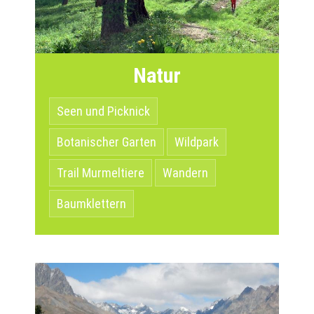
Natur
Seen und Picknick
Botanischer Garten
Wildpark
Trail Murmeltiere
Wandern
Baumklettern