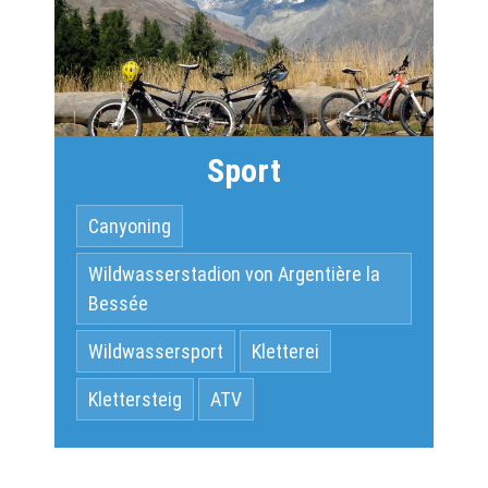
Sport
Canyoning
Wildwasserstadion von Argentière la
Bessée
Wildwassersport
Kletterei
Klettersteig
ATV