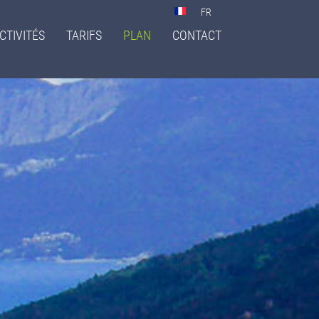
Select
your
CTIVITÉS
TARIFS
PLAN
CONTACT
language