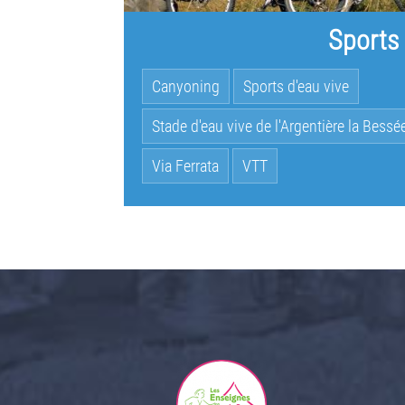
Sports
Canyoning
Sports d'eau vive
Stade d'eau vive de l'Argentière la Bessé
Via Ferrata
VTT