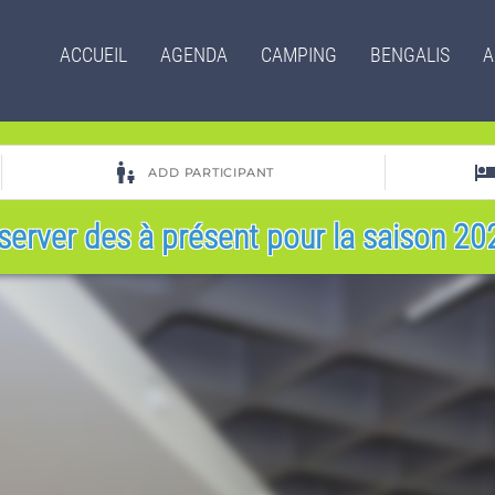
Menu
ACCUEIL
AGENDA
CAMPING
BENGALIS
A
principal
server des à présent pour la saison 202