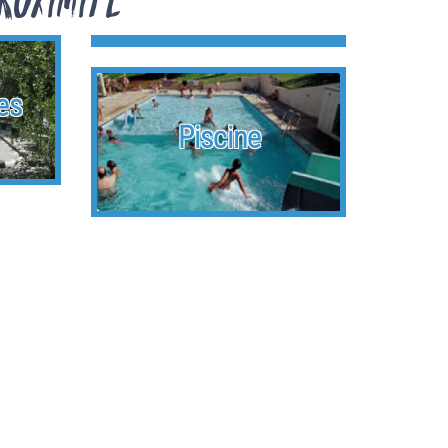
es
Aire de jeux
Piscine