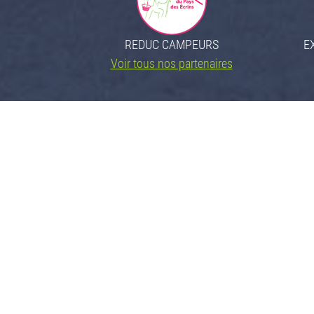
REDUC CAMPEURS
E
Voir tous nos partenaires