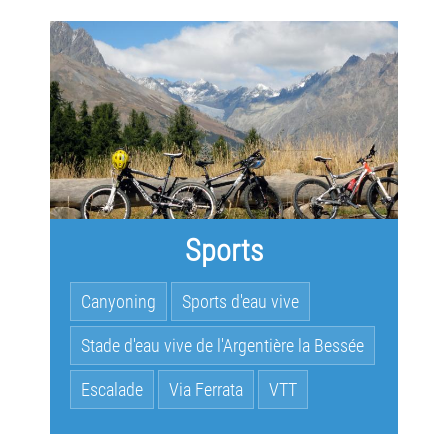
Sports
Canyoning
Sports d'eau vive
Stade d'eau vive de l'Argentière la Bessée
Escalade
Via Ferrata
VTT