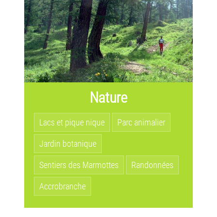
Nature
Lacs et pique nique
Parc animalier
Jardin botanique
Sentiers des Marmottes
Randonnées
Accrobranche