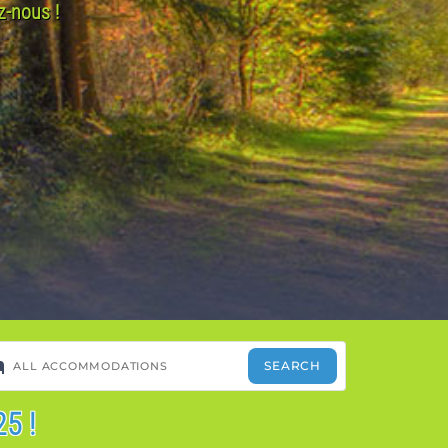
z-nous !
5 !