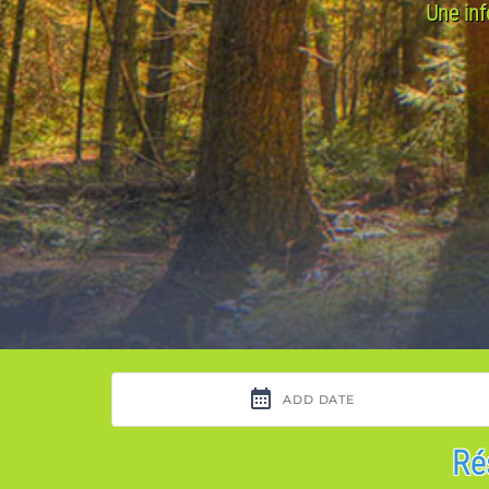
Une inf
Ré