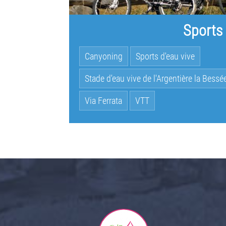
Sports
Canyoning
Sports d'eau vive
Stade d'eau vive de l'Argentière la Bessé
Via Ferrata
VTT