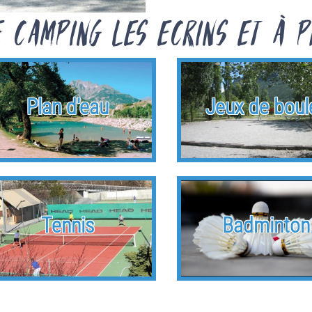
e Camping les Ecrins et à p
Plan d'eau
Jeux de boul
Tennis
Badminton