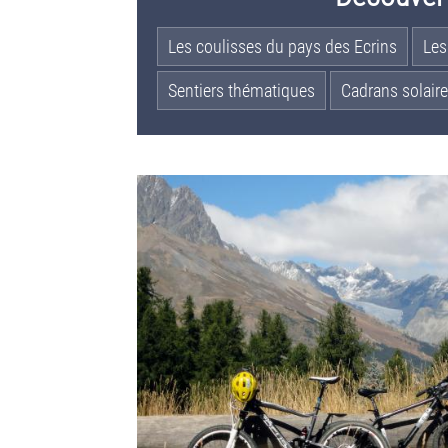
Les coulisses du pays des Ecrins
Les
Sentiers thématiques
Cadrans solaire