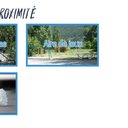
roximité
es
Aire de jeux