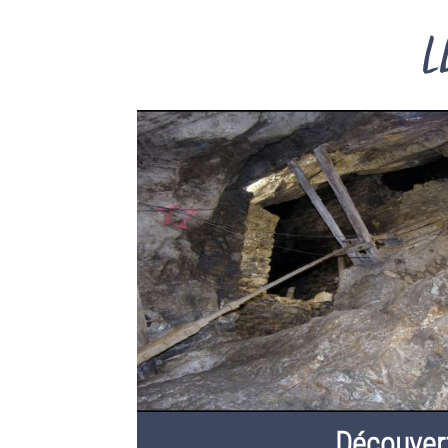
L
Découver