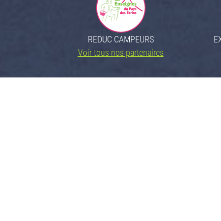
REDUC CAMPEURS
E
Voir tous nos partenaires