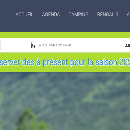
Menu
ACCUEIL
AGENDA
CAMPING
BENGALIS
A
principal
server des à présent pour la saison 202