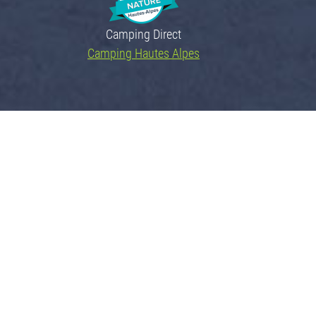
Camping Direct
Camping Hautes Alpes
Avenue Pierre Sainte
05120 L'Argentière la Bessée
Port : 06 20 97 09 73