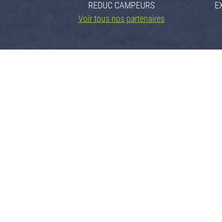
REDUC CAMPEURS
E
Voir tous nos partenaires