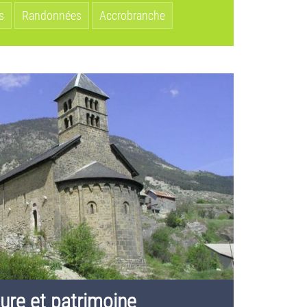
s
Randonnées
Accrobranche
ture et patrimoine