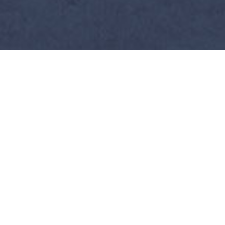
Avenue Pierre Sainte
05120 L'Argentière la Bessée
Port : 06 20 97 09 73
E-mail : contact@camping-les-ecrins.com