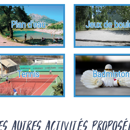
Plan d'eau
Jeux de boul
Tennis
Badminton
es autres activités proposé