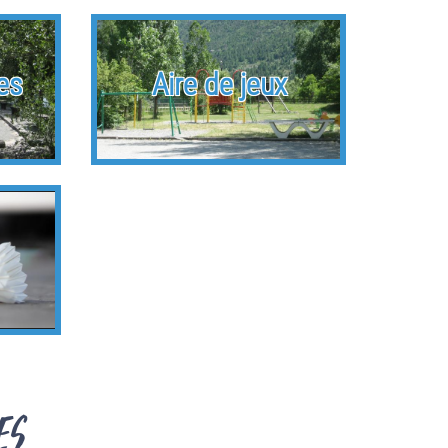
es
Aire de jeux
es