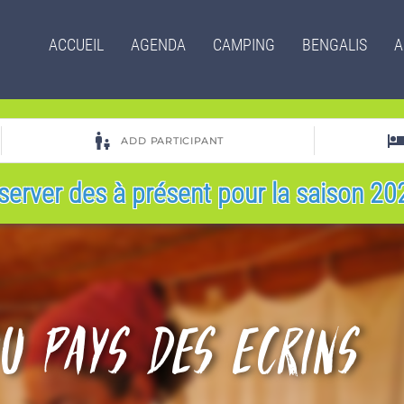
Menu
ACCUEIL
AGENDA
CAMPING
BENGALIS
A
principal
server des à présent pour la saison 202
du pays des Ecrins