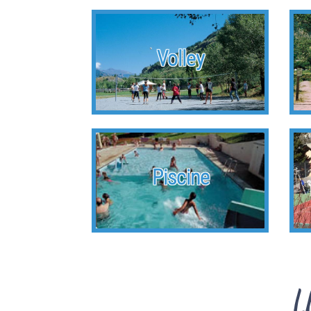
Volley
Piscine
L