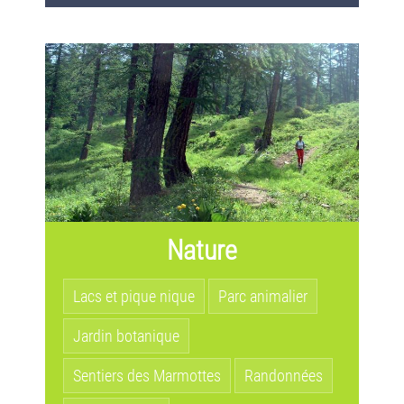
Nature
Lacs et pique nique
Parc animalier
Jardin botanique
Sentiers des Marmottes
Randonnées