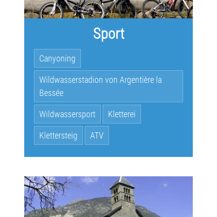
Sport
Canyoning
Wildwasserstadion von Argentière la
Bessée
Wildwassersport
Kletterei
Klettersteig
ATV