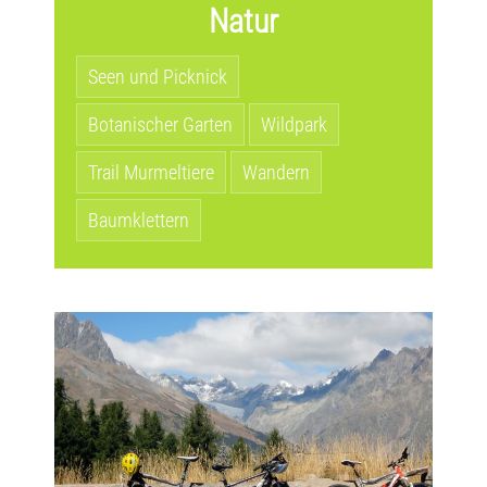
Natur
Seen und Picknick
Botanischer Garten
Wildpark
Trail Murmeltiere
Wandern
Baumklettern