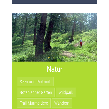
Natur
Seen und Picknick
Botanischer Garten
Wildpark
Trail Murmeltiere
Wandern