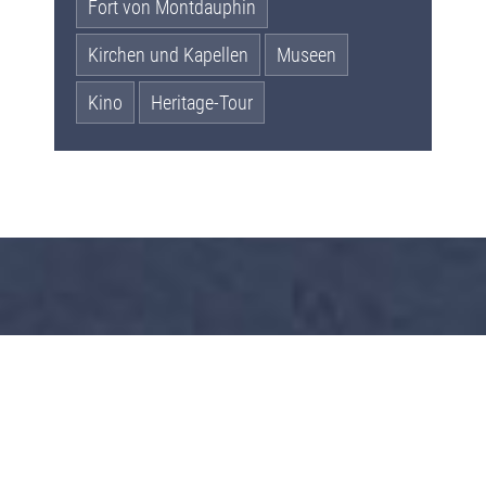
Fort von Montdauphin
Kirchen und Kapellen
Museen
Kino
Heritage-Tour
RABATT FUR CAMPER