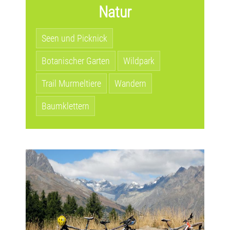
Natur
Seen und Picknick
Botanischer Garten
Wildpark
Trail Murmeltiere
Wandern
Baumklettern