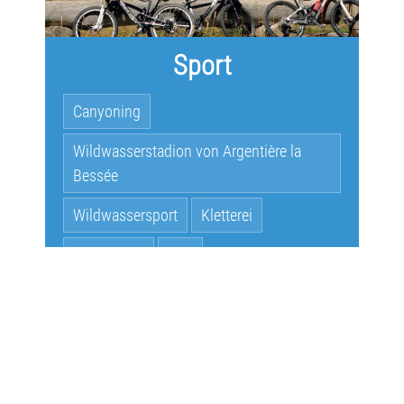
Sport
Canyoning
Wildwasserstadion von Argentière la
Bessée
Wildwassersport
Kletterei
Klettersteig
ATV